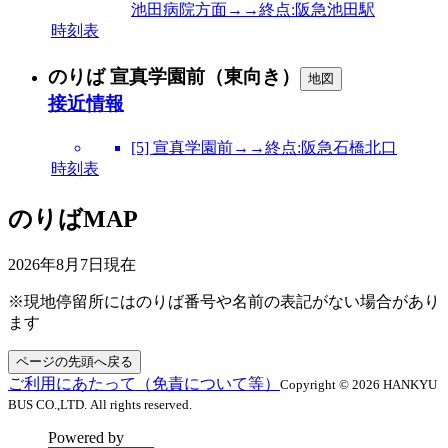
池田病院方面→→終点:阪急池田駅
時刻表
のりば 宣真学園前（東向き）
地図
接近情報
[5] 宣真学園前→→終点:阪急石橋北口
時刻表
のりばMAP
2026年8月7日
現在
※現地停留所にはのりば番号や名前の表記がない場合があり
ます
ページの先頭へ戻る
ご利用にあたって（免責について等）
Copyright © 2026 HANKYU
BUS CO.,LTD. All rights reserved.
Powered by