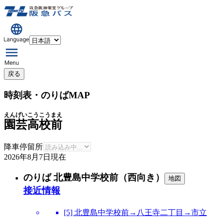
戻る
時刻表・のりばMAP
えんげいこうこうまえ
園芸高校前
降車停留所
2026年8月7日
現在
のりば 北豊島中学校前（西向き）
地図
接近情報
[5] 北豊島中学校前→八王寺二丁目→市立