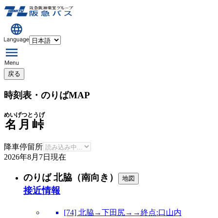
戻る
時刻表・のりばMAP
めいげつとうげ
名月峠
降車停留所
2026年8月7日
現在
のりば 北脇（南向き）
地図
接近情報
[74] 北脇→下田尻→→終点:口山内