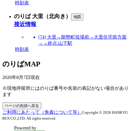
時刻表
のりば 大里（北向き）
地図
接近情報
[74] 大里→能勢町役場前→大里住宅前方面
→→終点:山下駅
時刻表
のりばMAP
2026年8月7日
現在
※現地停留所にはのりば番号や名前の表記がない場合があり
ます
ページの先頭へ戻る
ご利用にあたって（免責について等）
Copyright © 2026 HANKYU
BUS CO.,LTD. All rights reserved.
Powered by