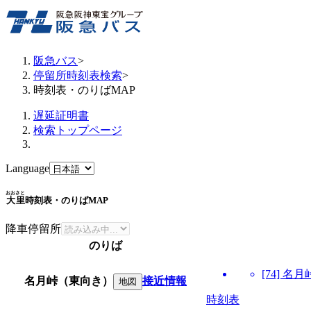
阪急バス
>
停留所時刻表検索
>
時刻表・のりばMAP
遅延証明書
検索トップページ
Language
おおさと
大里
時刻表・のりばMAP
降車停留所
のりば
[74] 
名月峠（東向き）
接近情報
地図
時刻表