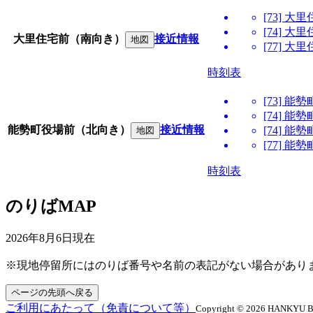
[73] 
[74] 
大里住宅前（南向き）
接近情報
地図
[77] 
時刻表
[73] 
[74] 
能勢町役場前（北向き）
接近情報
[74] 
地図
[77]
時刻表
のりばMAP
2026年8月6日
現在
※現地停留所にはのりば番号や名前の表記がない場合があり
ページの先頭へ戻る
ご利用にあたって（免責について等）
Copyright © 2026 HANKYU BUS