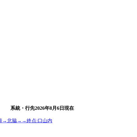
系統・行先
2026年8月6日
現在
名月峠→北脇→→終点:口山内