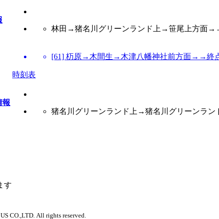
報
林田→猪名川グリーンランド上→笹尾上方面→→
[61] 杤原→木間生→木津八幡神社前方面→→終
時刻表
情報
猪名川グリーンランド上→猪名川グリーンラン
ます
 CO.,LTD. All rights reserved.