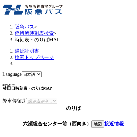
阪急バス
>
停留所時刻表検索
>
時刻表・のりばMAP
遅延証明書
検索トップページ
Language
はやしだぐち
林田口
時刻表・のりばMAP
降車停留所
のりば
六瀬総合センター前（西向き）
接近情報
地図