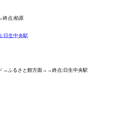
終点:柏原
点:日生中央駅
ド→ふるさと館方面→→終点:日生中央駅