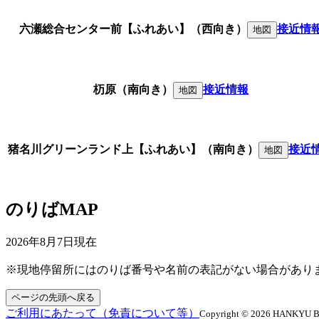
六瀬総合センター前【ふれあい】（西向き）
接近情
地図
杤原（南向き）
接近情報
地図
猪名川グリーンランド上【ふれあい】（南向き）
接近
地図
のりばMAP
2026年8月7日
現在
※現地停留所にはのりば番号や名前の表記がない場合があり
ページの先頭へ戻る
ご利用にあたって（免責について等）
Copyright © 2026 HANKYU BUS