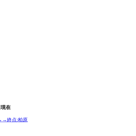
日
現在
→→終点:柏原