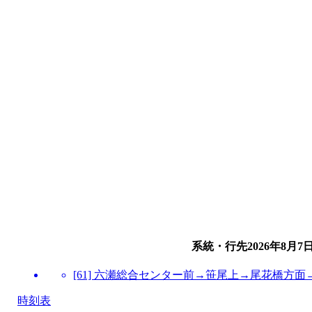
系統・行先
2026年8月7
[61] 六瀬総合センター前→笹尾上→尾花橋方面
時刻表