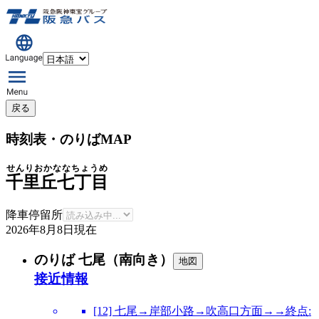
戻る
時刻表・のりばMAP
せんりおかななちょうめ
千里丘七丁目
降車停留所
2026年8月8日
現在
のりば 七尾（南向き）
地図
接近情報
[12] 七尾→岸部小路→吹高口方面→→終点: