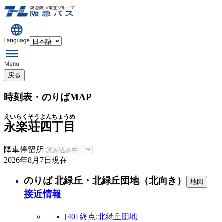
戻る
時刻表・のりばMAP
えいらくそうよんちょうめ
永楽荘四丁目
降車停留所
2026年8月7日
現在
のりば 北緑丘・北緑丘団地（北向き）
地図
接近情報
[40] 終点:北緑丘団地