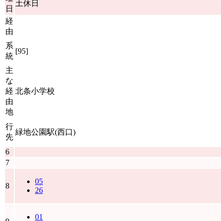
土休日
日
経
由
系
[95]
統
主
な
経
北条小学校
由
地
行
緑地公園駅(西口)
先
6
7
05
8
26
01