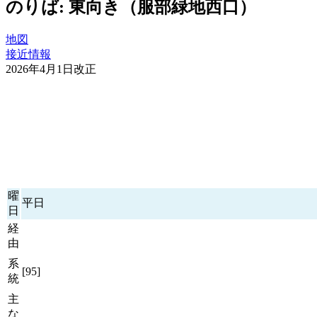
のりば: 東向き（服部緑地西口）
地図
接近情報
2026年4月1日改正
曜
平日
日
経
由
系
[95]
統
主
な