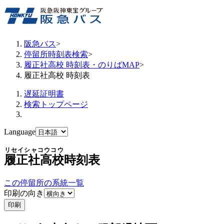
阪急バス
>
停留所時刻表検索
>
履正社高校 時刻表・のりばMAP
>
履正社高校 時刻表
遅延証明書
検索トップページ
Language
リセイシャコウコウ
履正社高校
時刻表
この停留所の系統一覧
印刷の向き
印刷