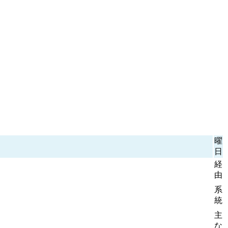
曜
日
経
由
系
統
主
な