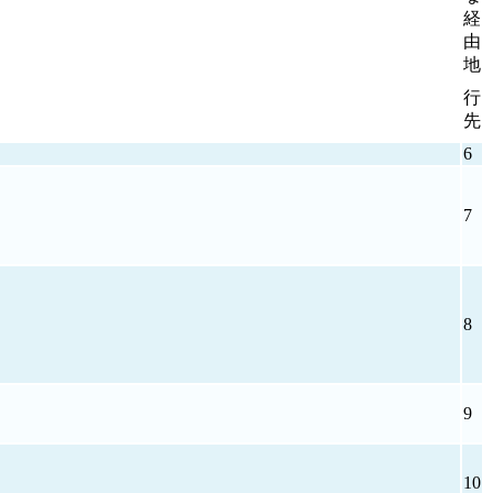
経
由
地
行
先
6
7
8
9
10