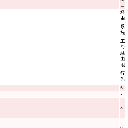
日
経
由
系
統
主
な
経
由
地
行
先
6
7
8