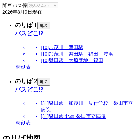
降車バス停
2026年8月9日
現在
のりば 1
地図
バスどこ!?
[10]加茂川 磐田駅
[10]加茂川 磐田駅 福田 豊浜
[10]磐田駅 大原団地 福田
時刻表
のりば 2
地図
バスどこ!?
[31]磐田駅 加茂川 見付学校 磐田市立
病院
[31]磐田駅 北高 磐田市立病院
時刻表
のりば地図