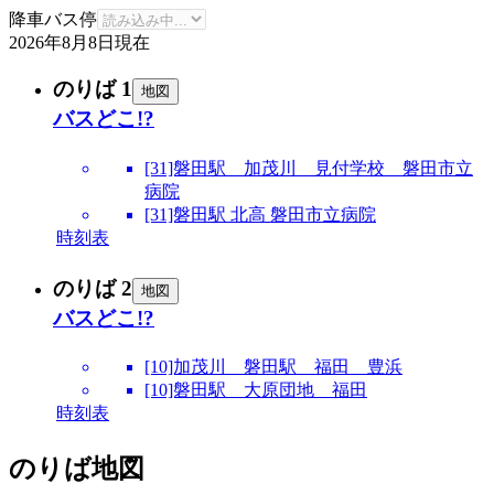
降車バス停
2026年8月8日
現在
のりば 1
地図
バスどこ!?
[31]磐田駅 加茂川 見付学校 磐田市立
病院
[31]磐田駅 北高 磐田市立病院
時刻表
のりば 2
地図
バスどこ!?
[10]加茂川 磐田駅 福田 豊浜
[10]磐田駅 大原団地 福田
時刻表
のりば地図