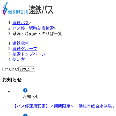
遠鉄バス
>
バス停・駅時刻表検索
>
系統・時刻表・のりば一覧
遠鉄電車
遠鉄グループ
検索トップページ
使い方
Language
お知らせ
お知らせ
【バス停運用変更】＜期間限定＞「浜松市総合水泳場」