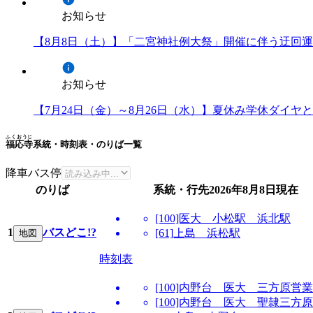
お知らせ
【8月8日（土）】「二宮神社例大祭」開催に伴う迂回
お知らせ
【7月24日（金）～8月26日（水）】夏休み学休ダイ
ふくおうじ
福応寺
系統・時刻表・のりば一覧
降車バス停
のりば
系統・行先
2026年8月8日
現在
[100]医大 小松駅 浜北駅
1
バスどこ!?
[61]上島 浜松駅
地図
時刻表
[100]内野台 医大 三方原営
[100]内野台 医大 聖隷三方原