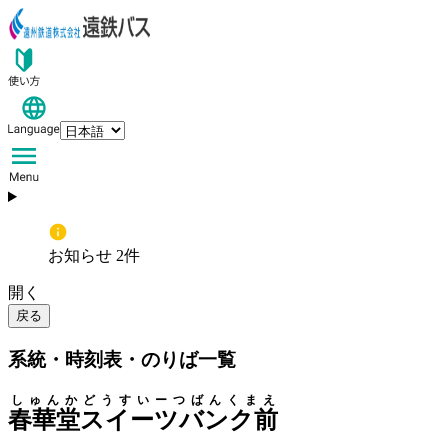
お知らせ 2件
開く
戻る
系統・時刻表・のりば一覧
しゅんかどうすいーつばんくまえ
春華堂スイーツバンク前