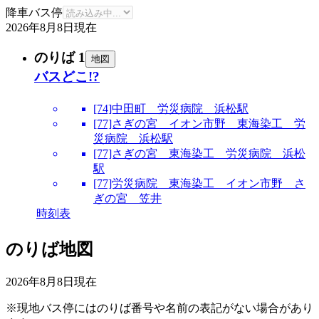
降車バス停
2026年8月8日
現在
のりば 1
地図
バスどこ!?
[74]中田町 労災病院 浜松駅
[77]さぎの宮 イオン市野 東海染工 労
災病院 浜松駅
[77]さぎの宮 東海染工 労災病院 浜松
駅
[77]労災病院 東海染工 イオン市野 さ
ぎの宮 笠井
時刻表
のりば地図
2026年8月8日
現在
※現地バス停にはのりば番号や名前の表記がない場合があり