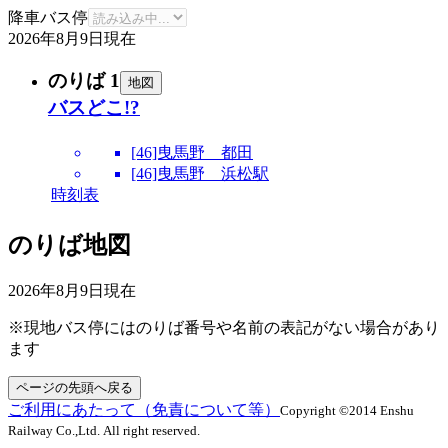
降車バス停
2026年8月9日
現在
のりば 1
地図
バスどこ!?
[46]曳馬野 都田
[46]曳馬野 浜松駅
時刻表
のりば地図
2026年8月9日
現在
※現地バス停にはのりば番号や名前の表記がない場合があり
ます
ページの先頭へ戻る
ご利用にあたって（免責について等）
Copyright ©2014 Enshu
Railway Co.,Ltd. All right reserved.