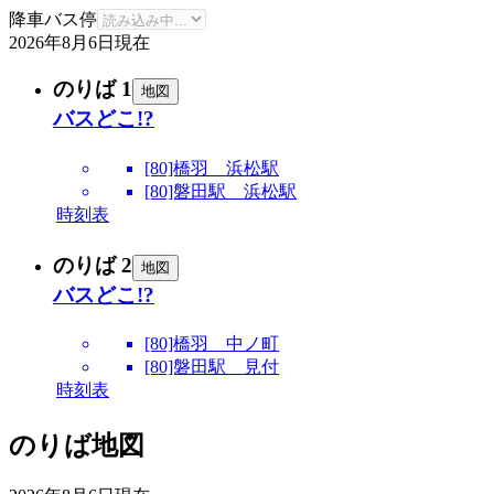
降車バス停
2026年8月6日
現在
のりば 1
地図
バスどこ!?
[80]橋羽 浜松駅
[80]磐田駅 浜松駅
時刻表
のりば 2
地図
バスどこ!?
[80]橋羽 中ノ町
[80]磐田駅 見付
時刻表
のりば地図