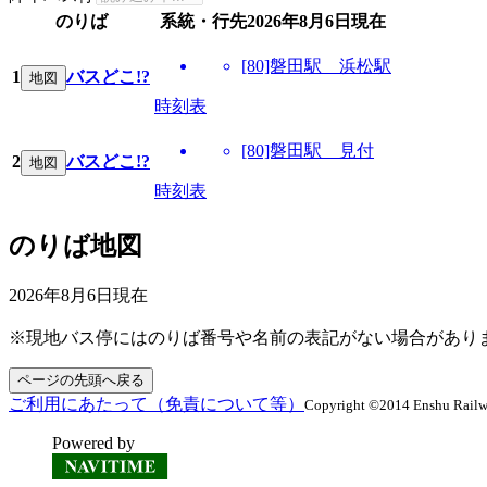
のりば
系統・行先
2026年8月6日
現在
[80]磐田駅 浜松駅
1
バスどこ!?
地図
時刻表
[80]磐田駅 見付
2
バスどこ!?
地図
時刻表
のりば地図
2026年8月6日
現在
※現地バス停にはのりば番号や名前の表記がない場合があり
ページの先頭へ戻る
ご利用にあたって（免責について等）
Copyright ©2014 Enshu Railway
Powered by