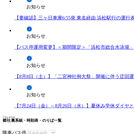
お知らせ
【要確認】三ヶ日車庫6:55発 東名経由 浜松駅行の運
お知らせ
【バス停運用変更】＜期間限定＞「浜松市総合水泳場」
お知らせ
【8月8日（土）】「二宮神社例大祭」開催に伴う迂回
お知らせ
【7月24日（金）～8月26日（水）】夏休み学休ダイ
ごうしゃうら
郷社裏
系統・時刻表・のりば一覧
降車バス停