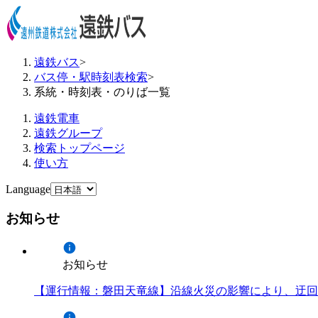
遠鉄バス
>
バス停・駅時刻表検索
>
系統・時刻表・のりば一覧
遠鉄電車
遠鉄グループ
検索トップページ
使い方
Language
お知らせ
お知らせ
【運行情報：磐田天竜線】沿線火災の影響により、迂回