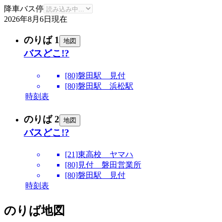
降車バス停
2026年8月6日
現在
のりば 1
地図
バスどこ!?
[80]磐田駅 見付
[80]磐田駅 浜松駅
時刻表
のりば 2
地図
バスどこ!?
[21]東高校 ヤマハ
[80]見付 磐田営業所
[80]磐田駅 見付
時刻表
のりば地図