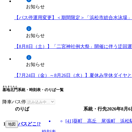
お知らせ
【バス停運用変更】＜期間限定＞「浜松市総合水泳場」
お知らせ
【8月8日（土）】「二宮神社例大祭」開催に伴う迂回
お知らせ
【7月24日（金）～8月26日（水）】夏休み学休ダイ
きちきたもん
基地北門
系統・時刻表・のりば一覧
降車バス停
のりば
系統・行先
2026年8月
[41]葵町 高丘 尾張町 浜松
1
バスどこ!?
地図
時刻表