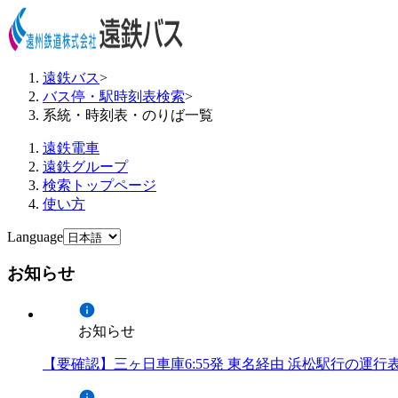
遠鉄バス
>
バス停・駅時刻表検索
>
系統・時刻表・のりば一覧
遠鉄電車
遠鉄グループ
検索トップページ
使い方
Language
お知らせ
お知らせ
【要確認】三ヶ日車庫6:55発 東名経由 浜松駅行の運