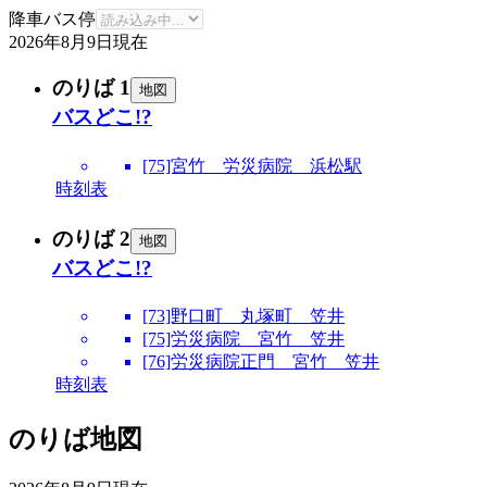
降車バス停
2026年8月9日
現在
のりば 1
地図
バスどこ!?
[75]宮竹 労災病院 浜松駅
時刻表
のりば 2
地図
バスどこ!?
[73]野口町 丸塚町 笠井
[75]労災病院 宮竹 笠井
[76]労災病院正門 宮竹 笠井
時刻表
のりば地図