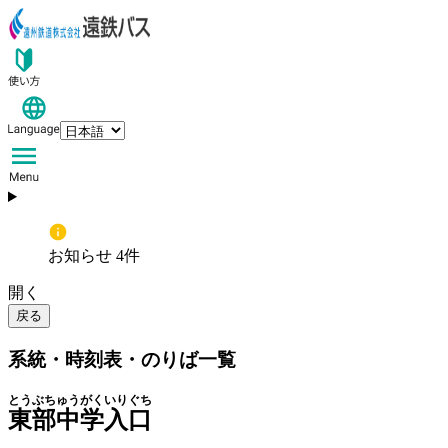
お知らせ 4件
開く
戻る
系統・時刻表・のりば一覧
とうぶちゅうがくいりぐち
東部中学入口