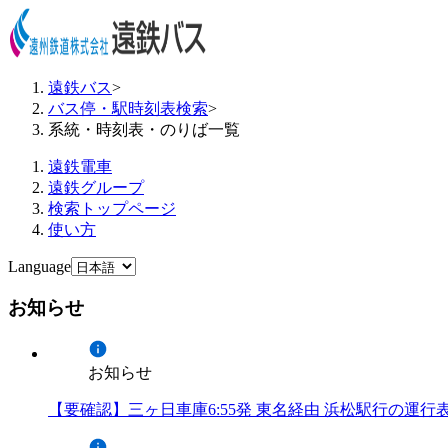
遠鉄バス
>
バス停・駅時刻表検索
>
系統・時刻表・のりば一覧
遠鉄電車
遠鉄グループ
検索トップページ
使い方
Language
お知らせ
お知らせ
【要確認】三ヶ日車庫6:55発 東名経由 浜松駅行の運