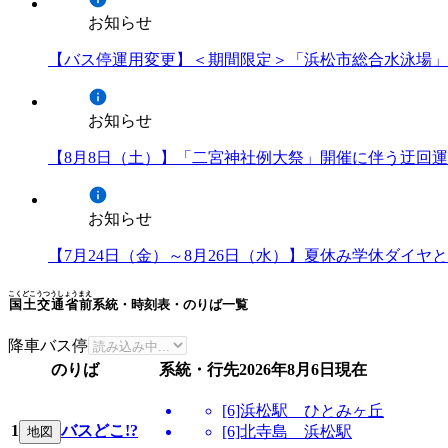
お知らせ
【バス停運用変更】＜期間限定＞「浜松市総合水泳場」
お知らせ
【8月8日（土）】「二宮神社例大祭」開催に伴う迂回
お知らせ
【7月24日（金）～8月26日（水）】夏休み学休ダイ
こくどこうつうしょうまえ
国土交通省前
系統・時刻表・のりば一覧
降車バス停
のりば
系統・行先
2026年8月6日
現在
[6]浜松駅 ひとみヶ丘
1
バスどこ!?
[6]北寺島 浜松駅
地図