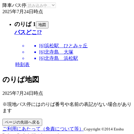
降車バス停
2025年7月24日
時点
のりば 1
地図
バスどこ!?
[6]浜松駅 ひとみヶ丘
[6]北寺島 大塚
[6]北寺島 浜松駅
時刻表
のりば地図
2025年7月24日
時点
※現地バス停にはのりば番号や名前の表記がない場合があり
ます
ページの先頭へ戻る
ご利用にあたって（免責について等）
Copyright ©2014 Enshu