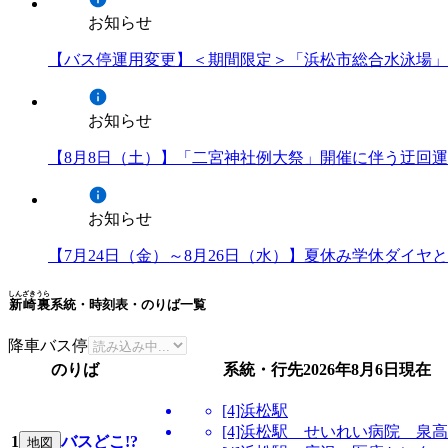
お知らせ
【バス停運用変更】＜期間限定＞「浜松市総合水泳場」
お知らせ
【8月8日（土）】「二宮神社例大祭」開催に伴う迂回
お知らせ
【7月24日（金）～8月26日（水）】夏休み学休ダイ
しんざきうら
新崎裏
系統・時刻表・のりば一覧
降車バス停
のりば
系統・行先
2026年8月6日
現在
[4]浜松駅
[4]浜松駅 せいれい病院 泉
1
バスどこ!?
地図