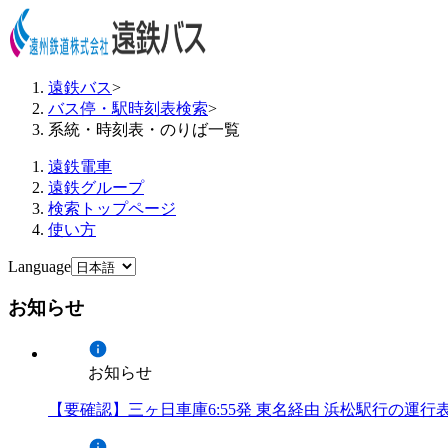
遠鉄バス
>
バス停・駅時刻表検索
>
系統・時刻表・のりば一覧
遠鉄電車
遠鉄グループ
検索トップページ
使い方
Language
お知らせ
お知らせ
【要確認】三ヶ日車庫6:55発 東名経由 浜松駅行の運