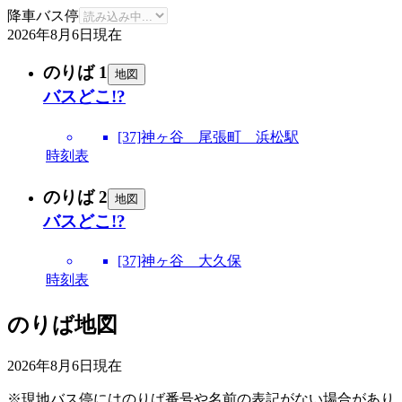
降車バス停
2026年8月6日
現在
のりば 1
地図
バスどこ!?
[37]神ヶ谷 尾張町 浜松駅
時刻表
のりば 2
地図
バスどこ!?
[37]神ヶ谷 大久保
時刻表
のりば地図
2026年8月6日
現在
※現地バス停にはのりば番号や名前の表記がない場合があり