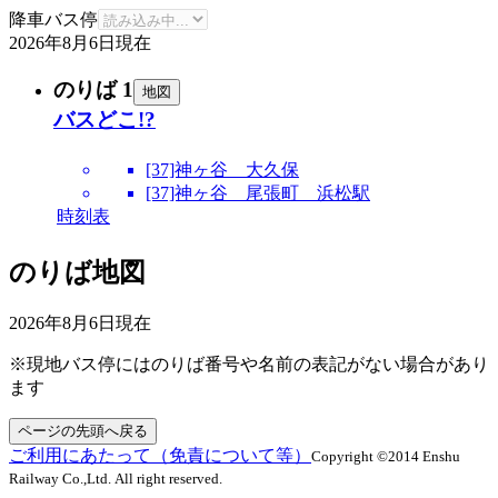
降車バス停
2026年8月6日
現在
のりば 1
地図
バスどこ!?
[37]神ヶ谷 大久保
[37]神ヶ谷 尾張町 浜松駅
時刻表
のりば地図
2026年8月6日
現在
※現地バス停にはのりば番号や名前の表記がない場合があり
ます
ページの先頭へ戻る
ご利用にあたって（免責について等）
Copyright ©2014 Enshu
Railway Co.,Ltd. All right reserved.