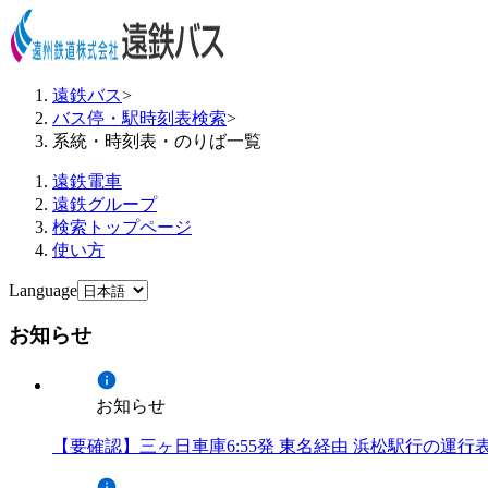
遠鉄バス
>
バス停・駅時刻表検索
>
系統・時刻表・のりば一覧
遠鉄電車
遠鉄グループ
検索トップページ
使い方
Language
お知らせ
お知らせ
【要確認】三ヶ日車庫6:55発 東名経由 浜松駅行の運