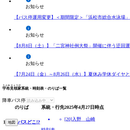
お知らせ
【バス停運用変更】＜期間限定＞「浜松市総合水泳場」
お知らせ
【8月8日（土）】「二宮神社例大祭」開催に伴う迂回
お知らせ
【7月24日（金）～8月26日（水）】夏休み学休ダイ
うぶみりょうけ
宇布見領家
系統・時刻表・のりば一覧
降車バス停
のりば
系統・行先
2025年4月27日
時点
[20]入野 山崎
1
バスどこ!?
地図
時刻表