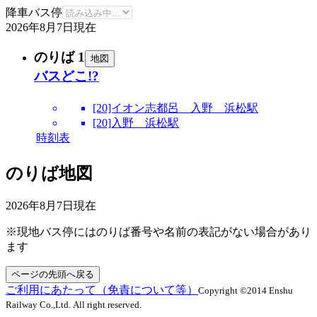
降車バス停
2026年8月7日
現在
のりば 1
地図
バスどこ!?
[20]イオン志都呂 入野 浜松駅
[20]入野 浜松駅
時刻表
のりば地図
2026年8月7日
現在
※現地バス停にはのりば番号や名前の表記がない場合があり
ます
ページの先頭へ戻る
ご利用にあたって（免責について等）
Copyright ©2014 Enshu
Railway Co.,Ltd. All right reserved.