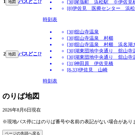
1
バスどこ!?
地図
[30]尾張町 浜松駅 ※伊佐見
[8]伊佐見 医療センター 浜
時刻表
[30]舘山寺温泉
[30]舘山寺温泉 村櫛
[30]舘山寺温泉 村櫛 浜名
[30]湖東団地中央通り 舘山寺
2
バスどこ!?
地図
[30]湖東団地中央通り 舘山
[31]神田原 伊佐見橋
[8-33]伊佐見 山崎
時刻表
のりば地図
2026年8月6日
現在
※現地バス停にはのりば番号や名前の表記がない場合があり
ページの先頭へ戻る