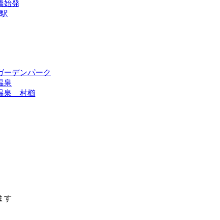
橋始発
松駅
湖ガーデンパーク
温泉
寺温泉 村櫛
ます