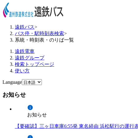
遠鉄バス
>
バス停・駅時刻表検索
>
系統・時刻表・のりば一覧
遠鉄電車
遠鉄グループ
検索トップページ
使い方
Language
お知らせ
お知らせ
【要確認】三ヶ日車庫6:55発 東名経由 浜松駅行の運