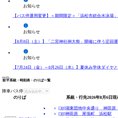
お知らせ
【バス停運用変更】＜期間限定＞「浜松市総合水泳場」
お知らせ
【8月8日（土）】「二宮神社例大祭」開催に伴う迂回
お知らせ
【7月24日（金）～8月26日（水）】夏休み学休ダイ
まえびら
前平
系統・時刻表・のりば一覧
降車バス停
のりば
系統・行先
2026年8月6日
現
[30]湖東団地中央通り 神田
[30]神田原 尾張町 浜松駅