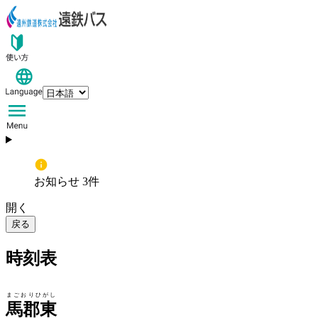
お知らせ 3件
開く
戻る
時刻表
まごおりひがし
馬郡東