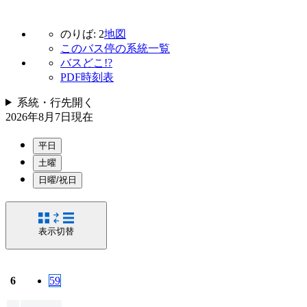
のりば: 2
地図
このバス停の系統一覧
バスどこ!?
PDF時刻表
系統・行先
開く
2026年8月7日
現在
平日
土曜
日曜/祝日
表示切替
6
59