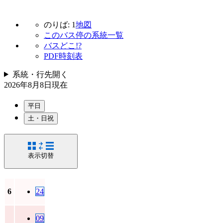
のりば: 1
地図
このバス停の系統一覧
バスどこ!?
PDF時刻表
系統・行先
開く
2026年8月8日
現在
平日
土・日祝
表示切替
6
24
09