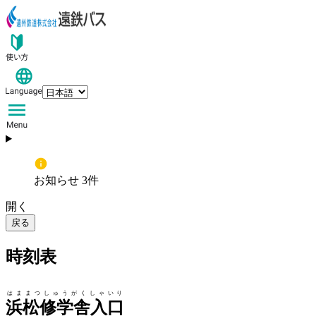
お知らせ 3件
開く
戻る
時刻表
はままつしゅうがくしゃいり
浜松修学舎入口