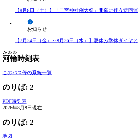
【8月8日（土）】「二宮神社例大祭」開催に伴う迂回
お知らせ
【7月24日（金）～8月26日（水）】夏休み学休ダイ
かわわ
河輪
時刻表
このバス停の系統一覧
のりば: 2
PDF時刻表
2026年8月8日
現在
のりば: 2
地図