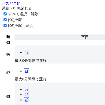
バスどこ!?
系統・行先
閉じる
すべて選択・解除
[90]掛塚
[96]掛塚 豊浜
時
平日
05
49
06
最大0分間隔で運行
41
07
最大0分間隔で運行
08
25
08
49