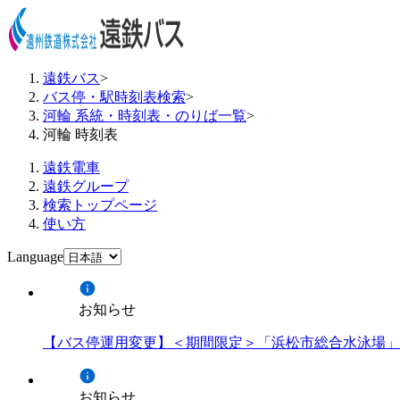
遠鉄バス
>
バス停・駅時刻表検索
>
河輪 系統・時刻表・のりば一覧
>
河輪 時刻表
遠鉄電車
遠鉄グループ
検索トップページ
使い方
Language
お知らせ
【バス停運用変更】＜期間限定＞「浜松市総合水泳場」
お知らせ