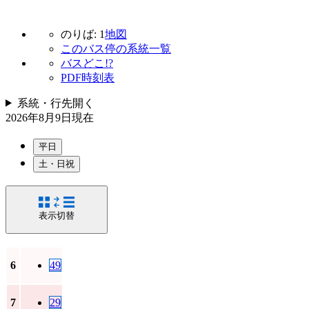
のりば: 1
地図
このバス停の系統一覧
バスどこ!?
PDF時刻表
系統・行先
開く
2026年8月9日
現在
平日
土・日祝
表示切替
6
49
7
29