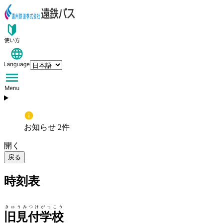
お知らせ 2件
開く
戻る
時刻表
きゅうみつけがっこう
旧見付学校