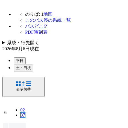
のりば: 1
地図
このバス停の系統一覧
バスどこ!?
PDF時刻表
系統・行先
開く
2026年8月6日
現在
平日
土・日祝
表示切替
02
6
37