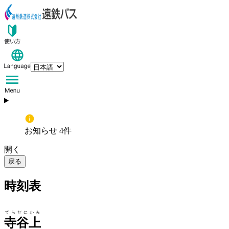
お知らせ 4件
開く
戻る
時刻表
てらだにかみ
寺谷上