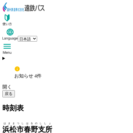
お知らせ 4件
開く
戻る
時刻表
はままつしはるのししょ
浜松市春野支所