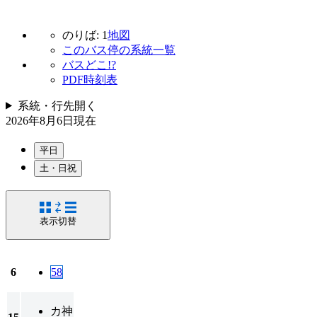
のりば: 1
地図
このバス停の系統一覧
バスどこ!?
PDF時刻表
系統・行先
開く
2026年8月6日
現在
平日
土・日祝
表示切替
6
58
カ
神