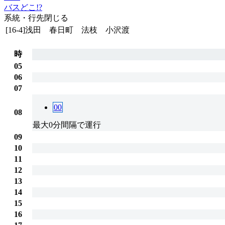
バスどこ!?
系統・行先
閉じる
[16-4]浅田 春日町 法枝 小沢渡
時
05
06
07
00
08
最大0分間隔で運行
09
10
11
12
13
14
15
16