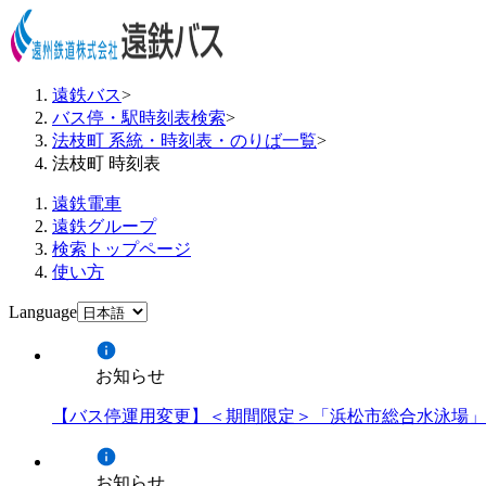
遠鉄バス
>
バス停・駅時刻表検索
>
法枝町 系統・時刻表・のりば一覧
>
法枝町 時刻表
遠鉄電車
遠鉄グループ
検索トップページ
使い方
Language
お知らせ
【バス停運用変更】＜期間限定＞「浜松市総合水泳場」
お知らせ