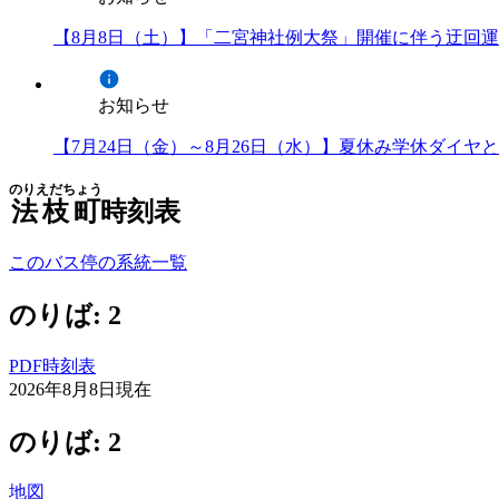
【8月8日（土）】「二宮神社例大祭」開催に伴う迂回
お知らせ
【7月24日（金）～8月26日（水）】夏休み学休ダイ
のりえだちょう
法枝町
時刻表
このバス停の系統一覧
のりば: 2
PDF時刻表
2026年8月8日
現在
のりば: 2
地図