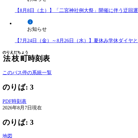
【8月8日（土）】「二宮神社例大祭」開催に伴う迂回
お知らせ
【7月24日（金）～8月26日（水）】夏休み学休ダイ
のりえだちょう
法枝町
時刻表
このバス停の系統一覧
のりば: 3
PDF時刻表
2026年8月7日
現在
のりば: 3
地図