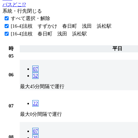
バスどこ!?
系統・行先
閉じる
すべて選択・解除
[16-4]法枝 すずかけ 春日町 浅田 浜松駅
[16-4]法枝 春日町 浅田 浜松駅
時
平日
05
07
06
52
最大45分間隔で運行
22
07
最大0分間隔で運行
07
08
25