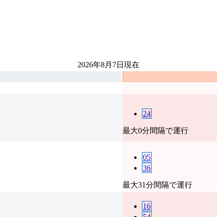
2026年8月7日
現在
24
最大0分間隔で運行
05
36
最大31分間隔で運行
16
54