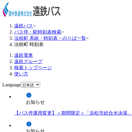
遠鉄バス
>
バス停・駅時刻表検索
>
法枝町 系統・時刻表・のりば一覧
>
法枝町 時刻表
遠鉄電車
遠鉄グループ
検索トップページ
使い方
Language
お知らせ
【バス停運用変更】＜期間限定＞「浜松市総合水泳場」
お知らせ