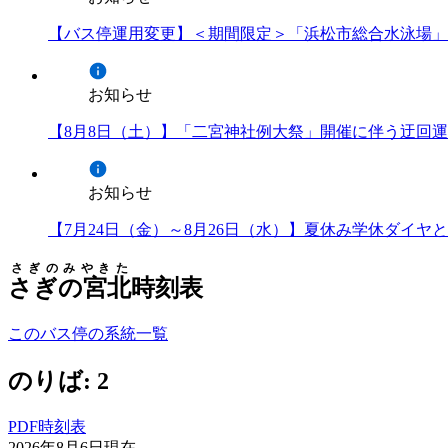
【バス停運用変更】＜期間限定＞「浜松市総合水泳場」
お知らせ
【8月8日（土）】「二宮神社例大祭」開催に伴う迂回
お知らせ
【7月24日（金）～8月26日（水）】夏休み学休ダイ
さぎのみやきた
さぎの宮北
時刻表
このバス停の系統一覧
のりば: 2
PDF時刻表
2026年8月6日
現在