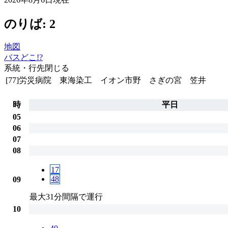
のりば: 2
地図
バスどこ!?
系統・行先
閉じる
[77]労災病院 東海染工 イオン市野 さぎの宮 笠井
時
平日
05
06
07
08
17
48
09
最大31分間隔で運行
10