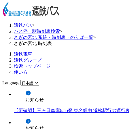
遠鉄バス
>
バス停・駅時刻表検索
>
さぎの宮北 系統・時刻表・のりば一覧
>
さぎの宮北 時刻表
遠鉄電車
遠鉄グループ
検索トップページ
使い方
Language
お知らせ
【要確認】三ヶ日車庫6:55発 東名経由 浜松駅行の運
お知らせ