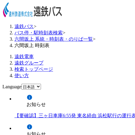
遠鉄バス
>
バス停・駅時刻表検索
>
六間坂上 系統・時刻表・のりば一覧
>
六間坂上 時刻表
遠鉄電車
遠鉄グループ
検索トップページ
使い方
Language
お知らせ
【要確認】三ヶ日車庫6:55発 東名経由 浜松駅行の運
お知らせ