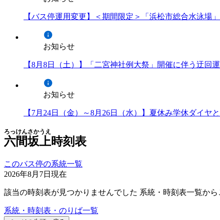
【バス停運用変更】＜期間限定＞「浜松市総合水泳場」
お知らせ
【8月8日（土）】「二宮神社例大祭」開催に伴う迂回
お知らせ
【7月24日（金）～8月26日（水）】夏休み学休ダイ
ろっけんさかうえ
六間坂上
時刻表
このバス停の系統一覧
2026年8月7日
現在
該当の時刻表が見つかりませんでした 系統・時刻表一覧から
系統・時刻表・のりば一覧