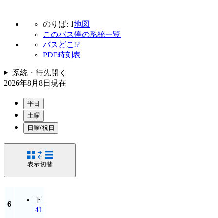
のりば: 1
地図
このバス停の系統一覧
バスどこ!?
PDF時刻表
系統・行先
開く
2026年8月8日
現在
平日
土曜
日曜/祝日
表示切替
下
6
41