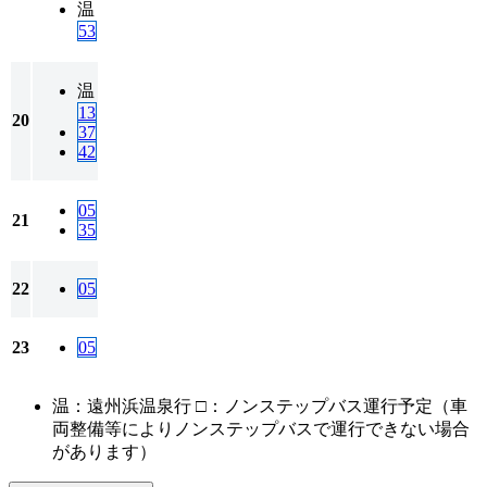
温
53
温
13
20
37
42
05
21
35
22
05
23
05
温：遠州浜温泉行 □：ノンステップバス運行予定（車
両整備等によりノンステップバスで運行できない場合
があります）