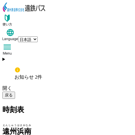
お知らせ 2件
開く
戻る
時刻表
えんしゅうはまみなみ
遠州浜南