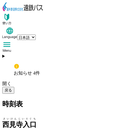
お知らせ 4件
開く
戻る
時刻表
さいけんじいりぐち
西見寺入口