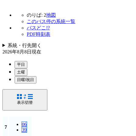
のりば: 2
地図
このバス停の系統一覧
バスどこ!?
PDF時刻表
系統・行先
開く
2026年8月8日
現在
平日
土曜
日曜/祝日
表示切替
06
7
39