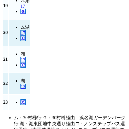
ム
湖
19
17
36
ム
湖
20
17
33
湖
21
13
33
湖
22
13
23
05
ム：30村櫛行 Ｇ：30村櫛経由 浜名湖ガーデンパーク
行 湖：湖東団地中央通り経由 □：ノンステップバス運