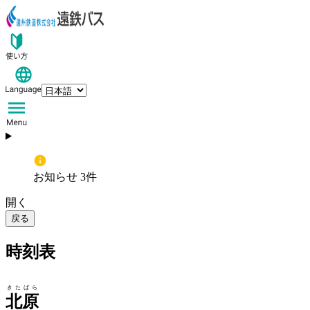
お知らせ 3件
開く
戻る
時刻表
きたばら
北原