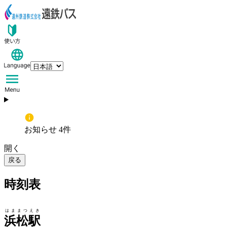
お知らせ 4件
開く
戻る
時刻表
はままつえき
浜松駅