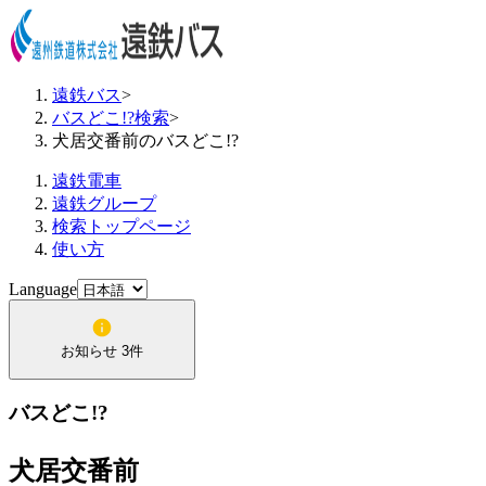
遠鉄バス
>
バスどこ!?検索
>
犬居交番前のバスどこ!?
遠鉄電車
遠鉄グループ
検索トップページ
使い方
Language
お知らせ 3件
バスどこ!?
犬居交番前