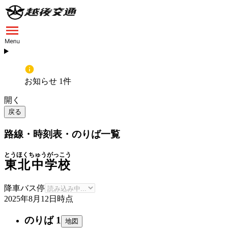
お知らせ 1件
開く
戻る
路線・時刻表・のりば一覧
とうほくちゅうがっこう
東北中学校
降車バス停
2025年8月12日
時点
のりば 1
地図