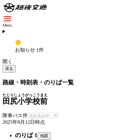
お知らせ 1件
開く
戻る
路線・時刻表・のりば一覧
たじりしょうがっこうまえ
田尻小学校前
降車バス停
2025年8月12日
時点
のりば 1
地図