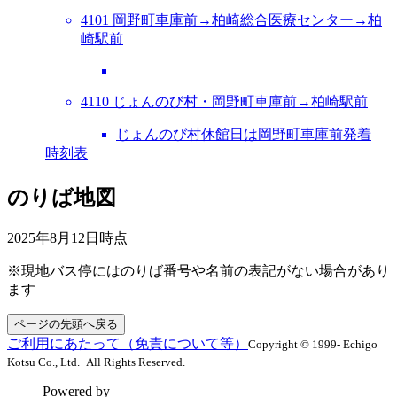
4101 岡野町車庫前→柏崎総合医療センター→柏
崎駅前
4110 じょんのび村・岡野町車庫前→柏崎駅前
じょんのび村休館日は岡野町車庫前発着
時刻表
のりば地図
2025年8月12日
時点
※現地バス停にはのりば番号や名前の表記がない場合があり
ます
ページの先頭へ戻る
ご利用にあたって（免責について等）
Copyright © 1999- Echigo
Kotsu Co., Ltd. All Rights Reserved.
Powered by