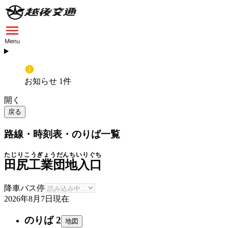
お知らせ 1件
開く
戻る
路線・時刻表・のりば一覧
たじりこうぎょうだんちいりぐち
田尻工業団地入口
降車バス停
2026年8月7日
現在
のりば 2
地図