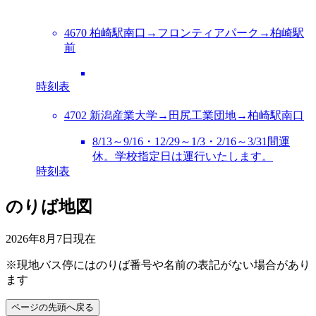
4670 柏崎駅南口→フロンティアパーク→柏崎駅
前
時刻表
4702 新潟産業大学→田尻工業団地→柏崎駅南口
8/13～9/16・12/29～1/3・2/16～3/31間運
休。学校指定日は運行いたします。
時刻表
のりば地図
2026年8月7日
現在
※現地バス停にはのりば番号や名前の表記がない場合があり
ます
ページの先頭へ戻る