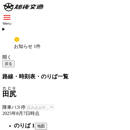
お知らせ 1件
開く
戻る
路線・時刻表・のりば一覧
たじり
田尻
降車バス停
2025年8月7日
時点
のりば 1
地図