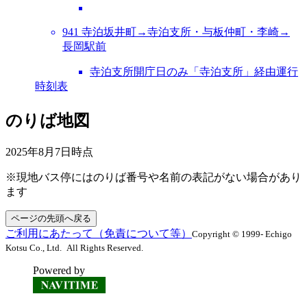
941 寺泊坂井町→寺泊支所・与板仲町・李崎→
長岡駅前
寺泊支所開庁日のみ「寺泊支所」経由運行
時刻表
のりば地図
2025年8月7日
時点
※現地バス停にはのりば番号や名前の表記がない場合があり
ます
ページの先頭へ戻る
ご利用にあたって（免責について等）
Copyright © 1999- Echigo
Kotsu Co., Ltd. All Rights Reserved.
Powered by