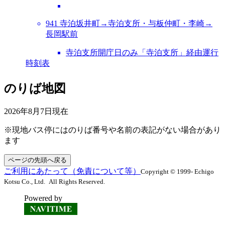
941 寺泊坂井町→寺泊支所・与板仲町・李崎→
長岡駅前
寺泊支所開庁日のみ「寺泊支所」経由運行
時刻表
のりば地図
2026年8月7日
現在
※現地バス停にはのりば番号や名前の表記がない場合があり
ます
ページの先頭へ戻る
ご利用にあたって（免責について等）
Copyright © 1999- Echigo
Kotsu Co., Ltd. All Rights Reserved.
Powered by