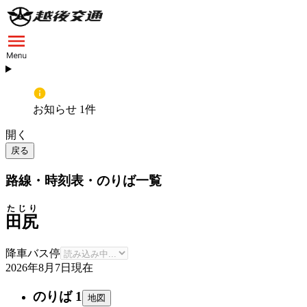
お知らせ 1件
開く
戻る
路線・時刻表・のりば一覧
たじり
田尻
降車バス停
2026年8月7日
現在
のりば 1
地図