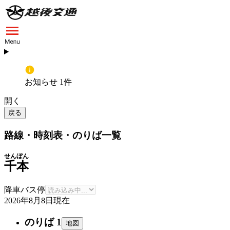
お知らせ 1件
開く
戻る
路線・時刻表・のりば一覧
せんぼん
千本
降車バス停
2026年8月8日
現在
のりば 1
地図