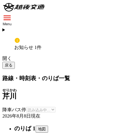
お知らせ 1件
開く
戻る
路線・時刻表・のりば一覧
せりかわ
芹川
降車バス停
2026年8月8日
現在
のりば 1
地図